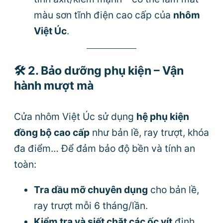
màu sơn tĩnh điện cao cấp của
nhôm
Việt Úc
.
🛠
2. Bảo dưỡng phụ kiện – Vận
hành mượt mà
Cửa nhôm Việt Úc sử dụng
hệ phụ kiện
đồng bộ cao cấp
như bản lề, ray trượt, khóa
đa điểm… Để đảm bảo độ bền và tính an
toàn:
Tra dầu mỡ chuyên dụng
cho bản lề,
ray trượt mỗi 6 tháng/lần.
Kiểm tra và siết chặt các ốc vít
định