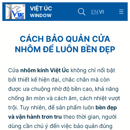
Skip
VIỆT ÚC
EN
VI
to
WINDOW
content
CÁCH BẢO QUẢN CỬA
NHÔM ĐỂ LUÔN BỀN ĐẸP
Cửa
nhôm kính Việt Úc
không chỉ nổi bật
bởi thiết kế hiện đại, chắc chắn mà còn
được ưa chuộng nhờ độ bền cao, khả năng
chống ăn mòn và cách âm, cách nhiệt vượt
trội. Tuy nhiên, để sản phẩm luôn
bền đẹp
và vận hành trơn tru
theo thời gian, người
dùng cần chú ý đến việc bảo quản đúng