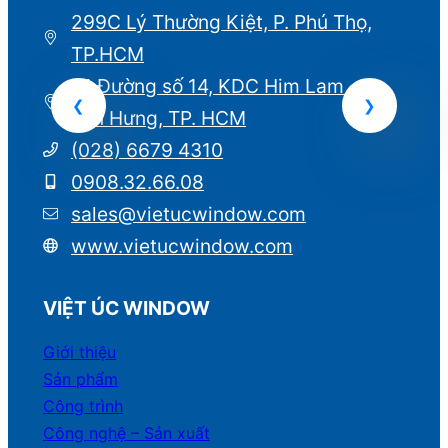
299C Lý Thường Kiệt, P. Phú Thọ,
TP.HCM
21 Đường số 14, KDC Him Lam , P.
Tân Hưng, TP. HCM
(028) 6679 4310
0908.32.66.08
sales@vietucwindow.com
www.vietucwindow.com
VIỆT ÚC WINDOW
Giới thiệu
Sản phẩm
Công trình
Công nghệ – Sản xuất