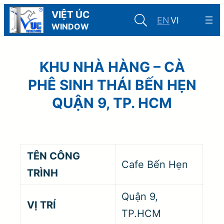
Skip
VIỆT ÚC
EN
VI
to
WINDOW
content
KHU NHÀ HÀNG – CÀ
PHÊ SINH THÁI BẾN HẸN
QUẬN 9, TP. HCM
TÊN CÔNG
Cafe Bến Hẹn
TRÌNH
Quận 9,
VỊ TRÍ
TP.HCM